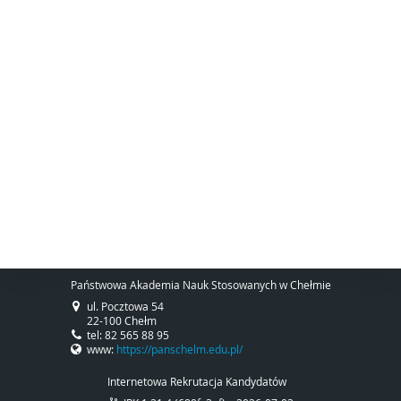
Państwowa Akademia Nauk Stosowanych w Chełmie
ul. Pocztowa 54
22-100 Chełm
tel: 82 565 88 95
www:
https://panschelm.edu.pl/
Internetowa Rekrutacja Kandydatów